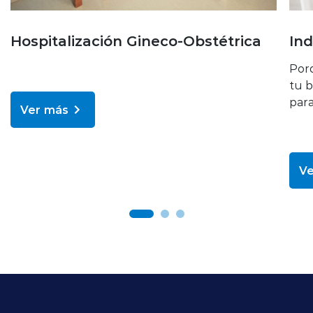
Hospitalización Gineco-Obstétrica
In
Porq
tu b
para
Ver más
Ve