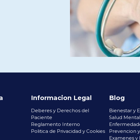
a
Informacion Legal
Blog
Deberes y Derechos del
Bienestar y E
Paciente
Salud Menta
Reglamento Interno
Enfermedade
Politica de Privacidad y Cookies
Prevencion y
Examenes y 