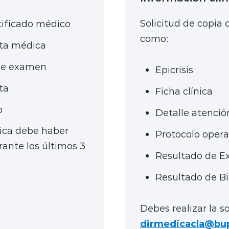
Solicitud de copia
tificado médico
como:
eta médica
de examen
Epicrisis
ta
Ficha clínica
o
Detalle atenció
ica debe haber
Protocolo opera
rante los últimos 3
Resultado de 
Resultado de Bi
Debes realizar la so
dirmedicacla@bup