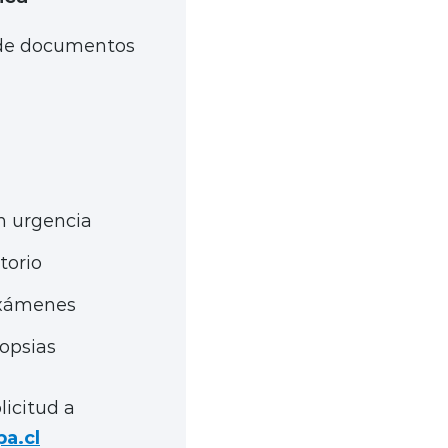
 de documentos
n urgencia
torio
Exámenes
opsias
licitud a
a.cl