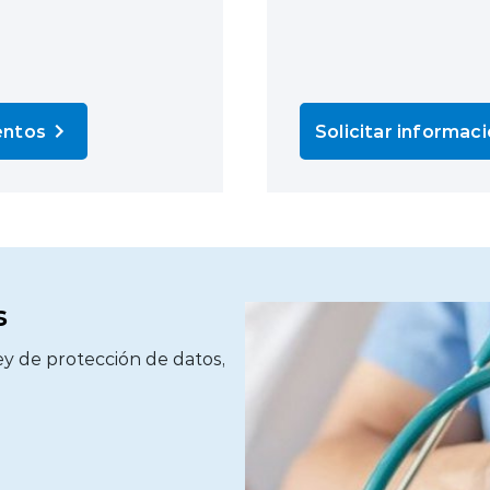
entos
Solicitar informac
s
ey de protección de datos,