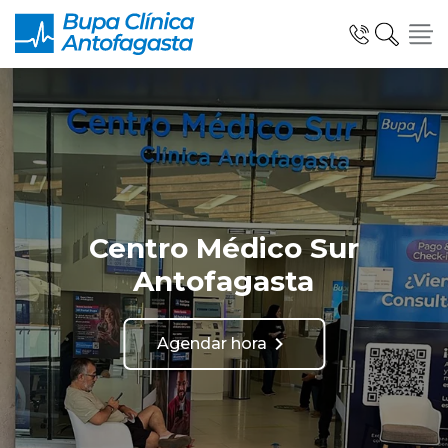
Especialidades y Unidades Clinicas
Centro Médico Sur
Telemedicina Blua
Antofagasta
Agendar hora
Urgencias
Información al Paciente