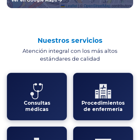
Ver en Google Maps
Leaflet
|
©
OpenStreetMap
contributors
Nuestros servicios
Atención integral con los más altos
estándares de calidad
Consultas
Procedimientos
médicas
de enfermería