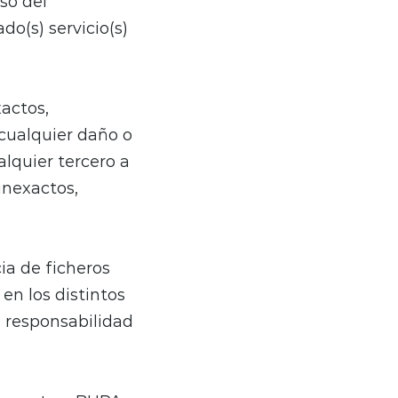
aso del
do(s) servicio(s)
xactos,
 cualquier daño o
alquier tercero a
inexactos,
ia de ficheros
en los distintos
n responsabilidad