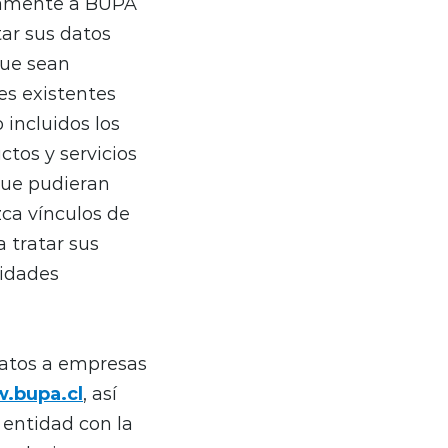
esamente a BUPA
tar sus datos
que sean
es existentes
 incluidos los
ctos y servicios
 que pudieran
zca vínculos de
 tratar sus
sidades
datos a empresas
.bupa.cl
, así
 entidad con la