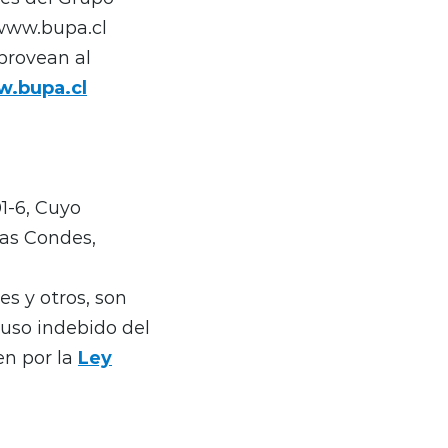
 www.bupa.cl
provean al
.bupa.cl
1-6, Cuyo
Las Condes,
s y otros, son
 uso indebido del
en por la
Ley