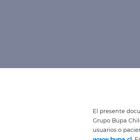
El presente docu
Grupo Bupa Chile
usuarios o pacie
www.bupa.cl
. 