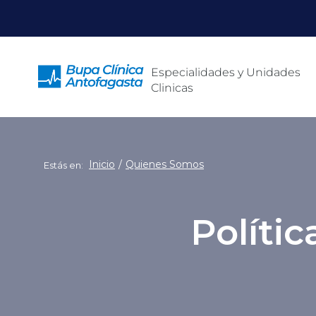
Click acá para ir directamente al contenido
Especialidades y Unidades
Clinicas
Inicio
Quienes Somos
Estás en:
Polític