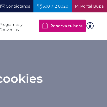
Contáctanos
600 712 0020
Mi Portal Bupa
Programas y
Reserva tu hora
Convenios
 cookies