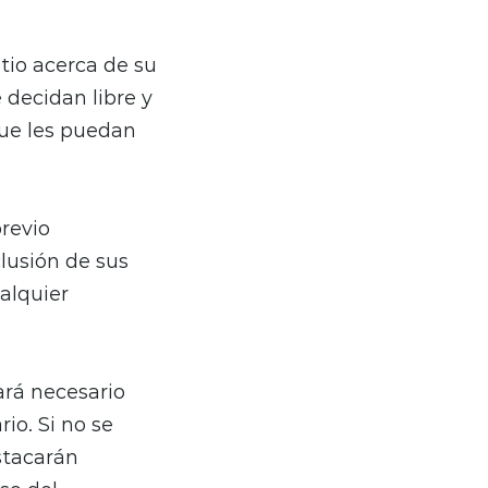
itio acerca de su
 decidan libre y
que les puedan
previo
lusión de sus
alquier
ará necesario
io. Si no se
stacarán