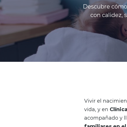
Descubre cómo 
con calidez, 
Vivir el nacimie
vida, y en
Clínic
acompañado y ll
familiares en e