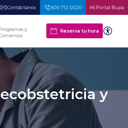
Contáctanos
600 712 0020
Mi Portal Bupa
Programas y
Reserva tu hora
Convenios
necobstetricia y