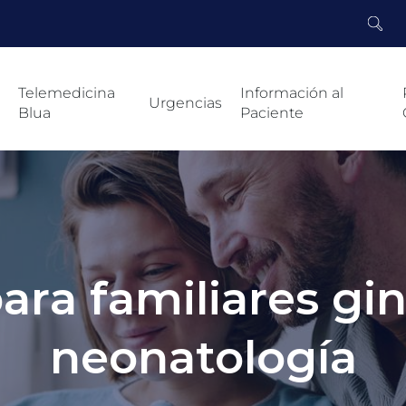
Telemedicina
Información al
Urgencias
Blua
Paciente
ara familiares gi
neonatología