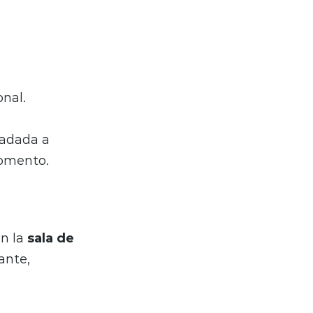
onal.
sladada a
momento.
en la
sala de
ante,