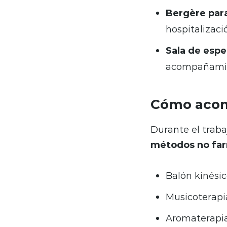
Bergère par
hospitalizació
Sala de esp
acompañamie
Cómo acom
Durante el traba
métodos no fa
Balón kinési
Musicoterapi
Aromaterapi