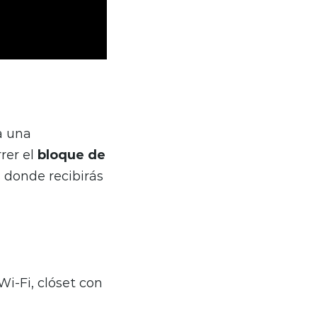
a una
rrer el
bloque de
s donde recibirás
Wi-Fi, clóset con