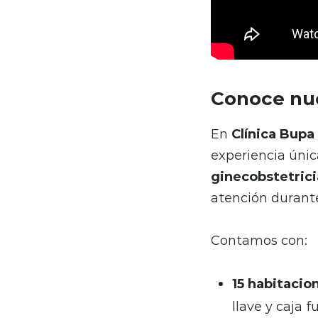
Conoce nue
En
Clínica Bupa
experiencia única
ginecobstetrici
atención durante 
Contamos con:
15 habitacio
llave y caja f