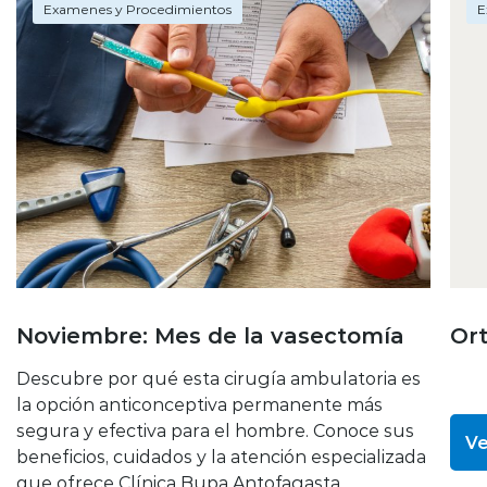
Examenes y Procedimientos
E
Noviembre: Mes de la vasectomía
Or
Descubre por qué esta cirugía ambulatoria es
la opción anticonceptiva permanente más
segura y efectiva para el hombre. Conoce sus
Ve
beneficios, cuidados y la atención especializada
que ofrece Clínica Bupa Antofagasta.