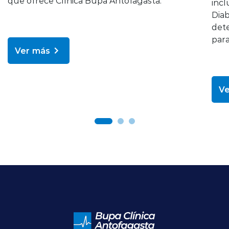
que ofrece Clínica Bupa Antofagasta.
incl
Diab
dete
para
Ver más
Ve