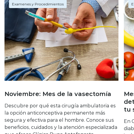
Examenes y Procedimientos
E
Noviembre: Mes de la vasectomía
Mes
det
Descubre por qué esta cirugía ambulatoria es
tu 
la opción anticonceptiva permanente más
segura y efectiva para el hombre. Conoce sus
En C
beneficios, cuidados y la atención especializada
diab